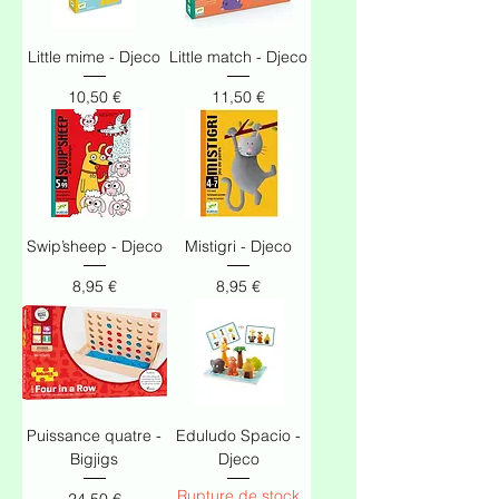
Little mime - Djeco
Little match - Djeco
Prix
Prix
10,50 €
11,50 €
Swip’sheep - Djeco
Mistigri - Djeco
Prix
Prix
8,95 €
8,95 €
Puissance quatre -
Eduludo Spacio -
Bigjigs
Djeco
Rupture de stock
Prix
24,50 €