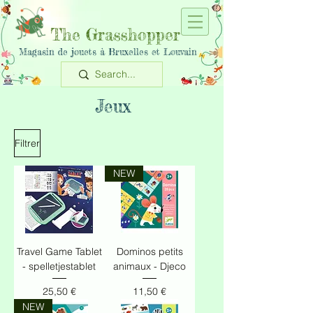
The Grasshopper
Magasin de jouets à Bruxelles et Louvain
Jeux
Filtrer
NEW
Travel Game Tablet
Dominos petits
- spelletjestablet
animaux - Djeco
Prix
Prix
25,50 €
11,50 €
NEW