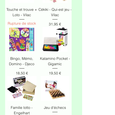
Touche et trouve +
Cékiki - Qui-est jeu -
Loto - Vilac
Vilac
Rupture de stock
Prix
31,95 €
Bingo, Mémo,
Katamino Pocket -
Domino - Djeco
Gigamic
Prix
Prix
18,50 €
19,50 €
Familie lotto -
Jeu d'échecs
Engelhart