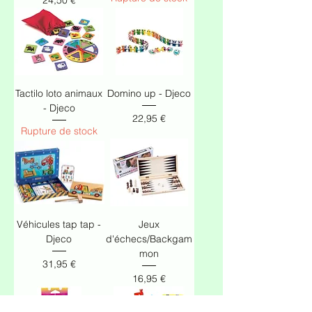
Tactilo loto animaux
Domino up - Djeco
- Djeco
Prix
22,95 €
Rupture de stock
Véhicules tap tap -
Jeux
Djeco
d'échecs/Backgam
mon
Prix
31,95 €
Prix
16,95 €