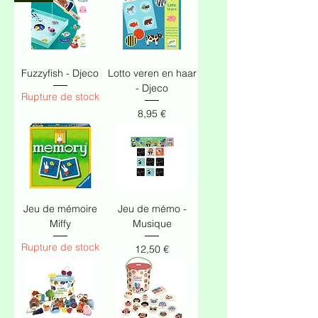
Fuzzyfish - Djeco
Lotto veren en haar
- Djeco
Rupture de stock
Prix
8,95 €
Jeu de mémoire
Jeu de mémo -
Miffy
Musique
Rupture de stock
Prix
12,50 €