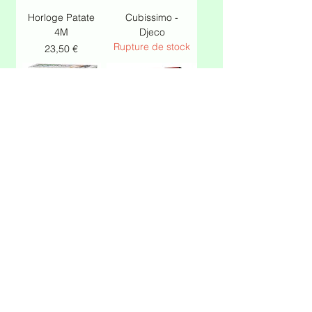
Horloge Patate
Cubissimo -
4M
Djeco
Rupture de stock
Prix
23,50 €
Solar robot 4M
Rubik's Cube
Rupture de stock
Prix
13,95 €
V-cube
Magic Magicam