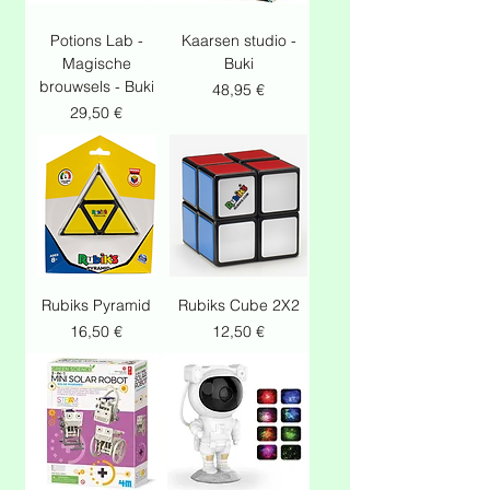
Potions Lab -
Kaarsen studio -
Magische
Buki
brouwsels - Buki
Prix
48,95 €
Prix
29,50 €
Rubiks Pyramid
Rubiks Cube 2X2
Prix
Prix
16,50 €
12,50 €