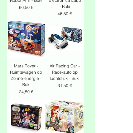
Robot Arm - Buki
Electronica Labo
- Buki
Prix
60,50 €
Prix
46,50 €
Mars Rover -
Air Racing Car -
Ruimtewagen op
Race-auto op
Zonne-energie -
luchtdruk - Buki
Buki
Prix
31,50 €
Prix
24,50 €