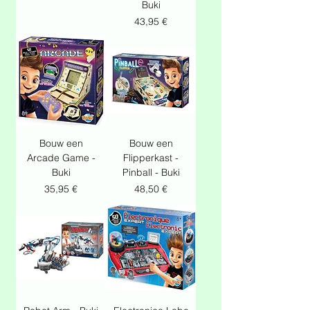
Buki
Prix
43,95 €
Bouw een
Bouw een
Arcade Game -
Flipperkast -
Buki
Pinball - Buki
Prix
Prix
35,95 €
48,50 €