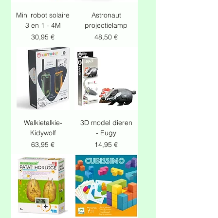
Mini robot solaire
Astronaut
3 en 1 - 4M
projectielamp
Prix
Prix
30,95 €
48,50 €
Walkietalkie-
3D model dieren
Kidywolf
- Eugy
Prix
Prix
63,95 €
14,95 €