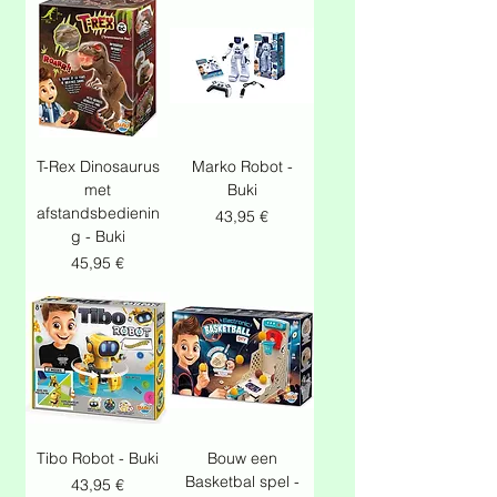
T-Rex Dinosaurus
Marko Robot -
met
Buki
afstandsbedienin
Prix
43,95 €
g - Buki
Prix
45,95 €
Tibo Robot - Buki
Bouw een
Basketbal spel -
Prix
43,95 €