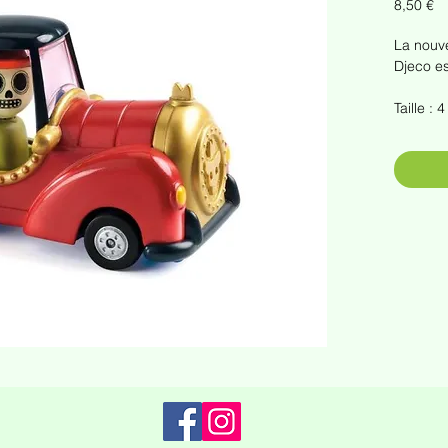
Pr
8,50 €
La nouve
Djeco est
Taille :