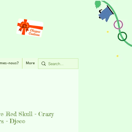
mes-nous?
More
re Red Skull - Crazy
s - Djeco