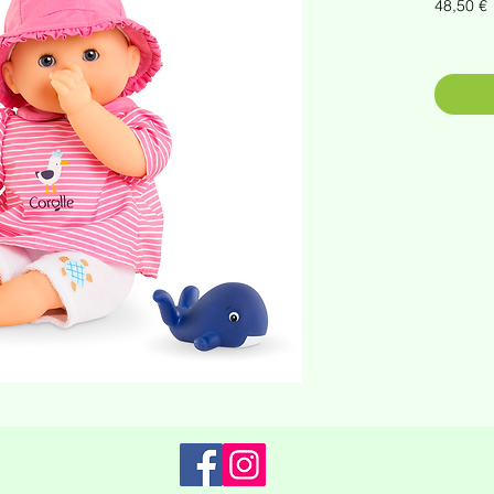
P
48,50 €