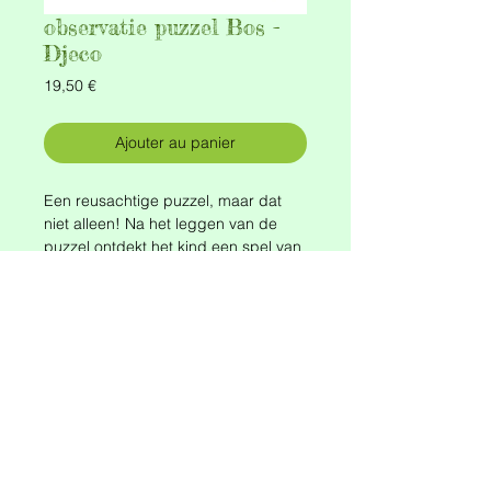
observatie puzzel Bos -
Djeco
Prix
19,50 €
Ajouter au panier
Een reusachtige puzzel, maar dat
niet alleen! Na het leggen van de
puzzel ontdekt het kind een spel van
"zoek en vind" waarbij hij of zij de
dieren in de aangegeven kleuren
moet vinden. Een puzzel en
observatiespel.