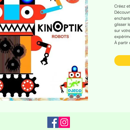
Créez et
Découvr
enchante
glisser l
sur votr
expérime
À partir