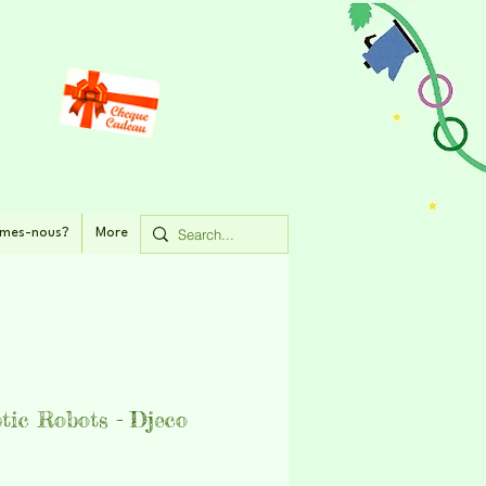
mes-nous?
More
tic Robots - Djeco
rix