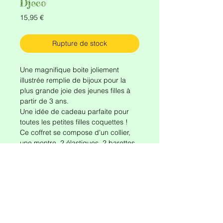
Djeco
Prix
15,95 €
Rupture de stock
Une magnifique boite joliement
illustrée remplie de bijoux pour la
plus grande joie des jeunes filles à
partir de 3 ans.
Une idée de cadeau parfaite pour
toutes les petites filles coquettes !
Ce coffret se compose d'un collier,
une montre, 2 élastiques, 2 barettes
et 1 bague.
Précieusement rangés dans leur
coffret, ces bijoux feront sensation !
Dimensions de la boite : 22,5 x 13 x 3
cm