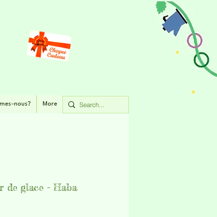
mes-nous?
More
r de glace - Haba
rix