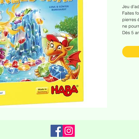
Jeu d'ad
Faites f
pierres 
ne pourr
Dès 5 a