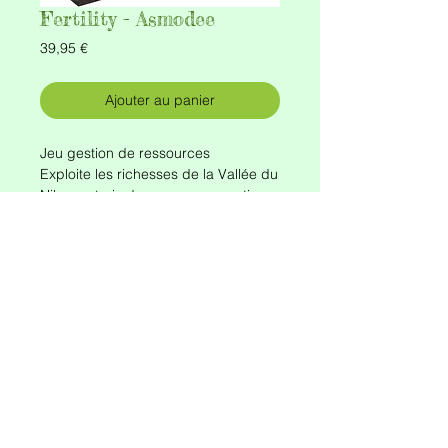
Fertility - Asmodee
Prix
39,95 €
Ajouter au panier
Jeu gestion de ressources
Exploite les richesses de la Vallée du
Nil, construis de nouveaux quartiers
et approvisionne tes boutiques
Dès 10 ans
2 - 4 joueurs