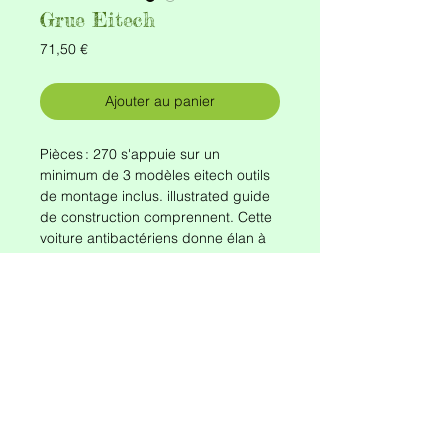
Grue Eitech
Prix
71,50 €
Ajouter au panier
Pièces : 270 s'appuie sur un
minimum de 3 modèles eitech outils
de montage inclus. illustrated guide
de construction comprennent. Cette
voiture antibactériens donne élan à
chaque chambre et, grâce aux
quatre roulettes pivotantes il peut
aller n'importe où.
A partir de 8 ans