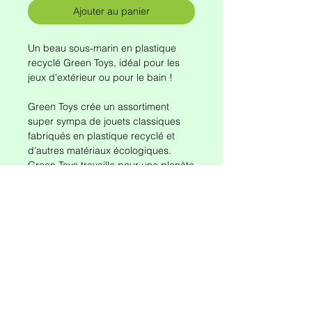
Ajouter au panier
Un beau sous-marin en plastique
recyclé Green Toys, idéal pour les
jeux d'extérieur ou pour le bain !
Green Toys crée un assortiment
super sympa de jouets classiques
fabriqués en plastique recyclé et
d’autres matériaux écologiques.
Green Toys travaille pour une planète
plus saine et plus heureuse en
utilisant moins de combustibles
fossiles et moins de gaz à effet de
serre pour fabriquer ses jouet.