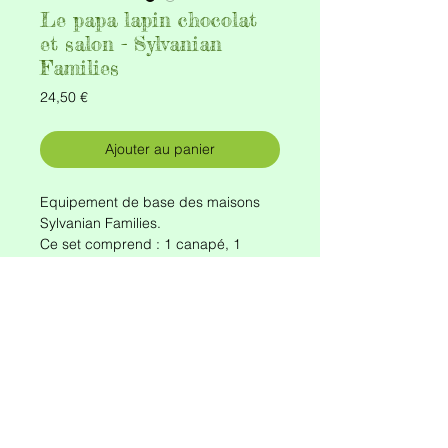
Le papa lapin chocolat
et salon - Sylvanian
Families
Prix
24,50 €
Ajouter au panier
Equipement de base des maisons
Sylvanian Families.
Ce set comprend : 1 canapé, 1
cadre mural, 1 plante verte ainsi que
la figurine Papa Lapin Chocolat pour
compléter la collection de
personnages.
Réf. 5013