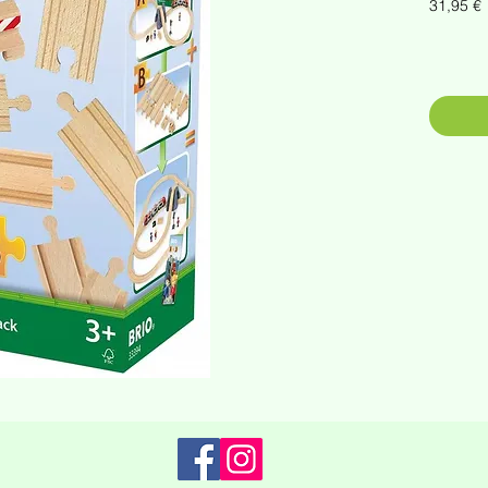
P
31,95 €