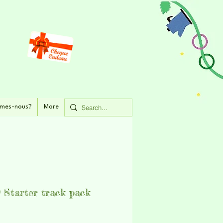
mes-nous?
More
Starter track pack