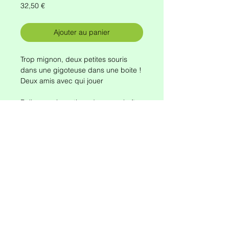
Prix
32,50 €
Ajouter au panier
Trop mignon, deux petites souris
dans une gigoteuse dans une boite !
Deux amis avec qui jouer
Belles souris en tissu dans une boîte
d'allumettes robuste et décorative.
Taille : 8cm