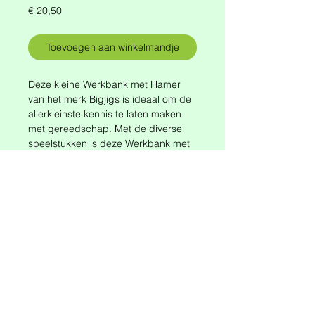
Prijs
€ 20,50
Toevoegen aan winkelmandje
Deze kleine Werkbank met Hamer
van het merk Bigjigs is ideaal om de
allerkleinste kennis te laten maken
met gereedschap. Met de diverse
speelstukken is deze Werkbank met
Hamer goed voor uren speelplezier!
Materiaal: hout
Afmetingen: b23 x h13 x d14 cm