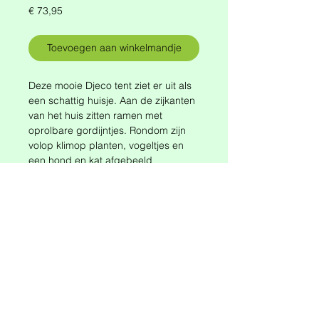
Prijs
€ 73,95
Toevoegen aan winkelmandje
Deze mooie Djeco tent ziet er uit als
een schattig huisje. Aan de zijkanten
van het huis zitten ramen met
oprolbare gordijntjes. Rondom zijn
volop klimop planten, vogeltjes en
een hond en kat afgebeeld
Vanaf 3 Jaar
Materiaal: 100% Polyester
Afmeting: 105x73x00 cm