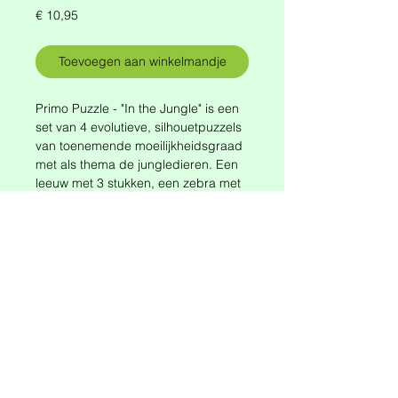
Prijs
€ 10,95
Toevoegen aan winkelmandje
Primo Puzzle - "In the Jungle" is een
set van 4 evolutieve, silhouetpuzzels
van toenemende moeilijkheidsgraad
met als thema de jungledieren. Een
leeuw met 3 stukken, een zebra met
4 stukken, een olifant met 5 stukken
en een giraffe met 6 stukken. Deze
puzzels zijn speciaal ontworpen voor
kinderen vanaf 2 jaar.