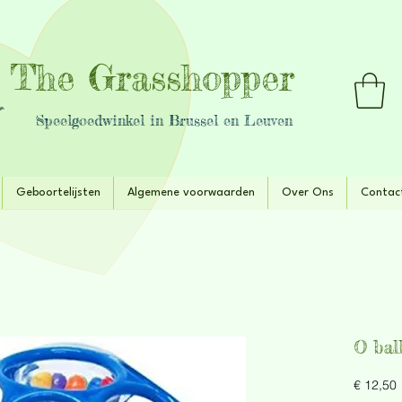
The Grasshopper
Speelgoedwinkel in Brussel en Leuven
Geboortelijsten
Algemene voorwaarden
Over Ons
Contac
O bal
P
€ 12,50