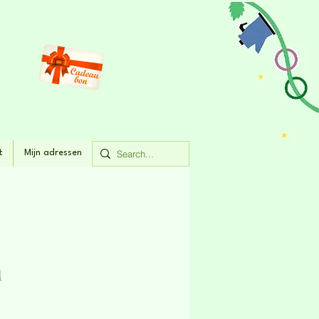
t
Mijn adressen
l
rijs