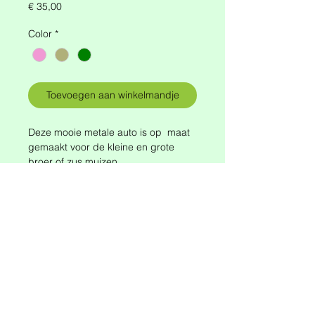
Prijs
€ 35,00
Color
*
Toevoegen aan winkelmandje
Deze mooie metale auto is op maat
gemaakt voor de kleine en grote
broer of zus muizen.
Welke kleur kies jij?
Verkrijgbaar in het roze, beige en
groen