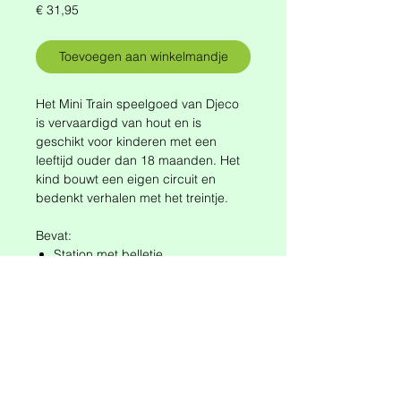
Prijs
€ 31,95
Toevoegen aan winkelmandje
Het Mini Train speelgoed van Djeco
is vervaardigd van hout en is
geschikt voor kinderen met een
leeftijd ouder dan 18 maanden. Het
kind bouwt een eigen circuit en
bedenkt verhalen met het treintje.
Bevat:
Station met belletje
Twee treintjes
Stoplicht
Negen spoordelen
Afmetingen trein uitgestald:
ongeveer 18 x 16 x 15,5 cm