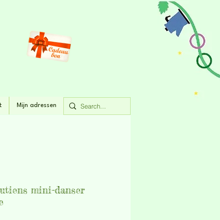
t
Mijn adressen
putiens mini-danser
e