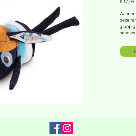
P
€ 17,95
Wanneer 
deze ram
grappig 
handjes
T