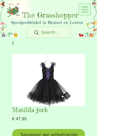
The Grasshopper
Speelgoedwinkel in Brussel en Leuven
Matilda jurk
Prijs
€ 47,95
Toevoegen aan winkelmandje