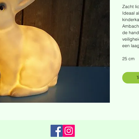
Zacht lic
Ideaal a
kinderk
Ambachte
de hand
veilighe
een laa
25 cm
T