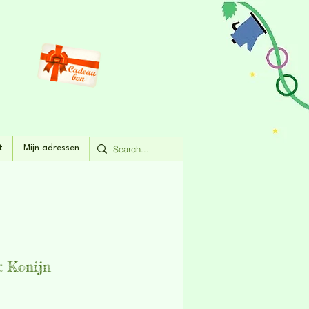
t
Mijn adressen
 Konijn
rijs