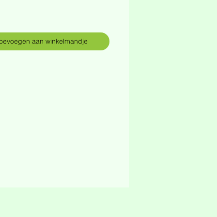
rijs
oevoegen aan winkelmandje