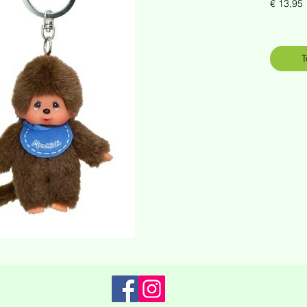
P
€ 13,95
T