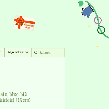
t
Mijn adressen
ain blue bib
hichi (10cm)