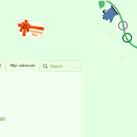
t
Mijn adressen
an
rijs