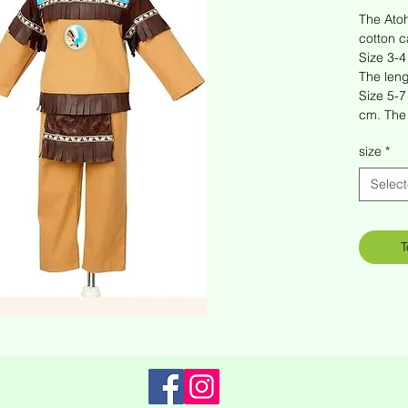
The Atoh
cotton ca
Size 3-4
The leng
Size 5-7
cm. The 
size
*
Selec
T