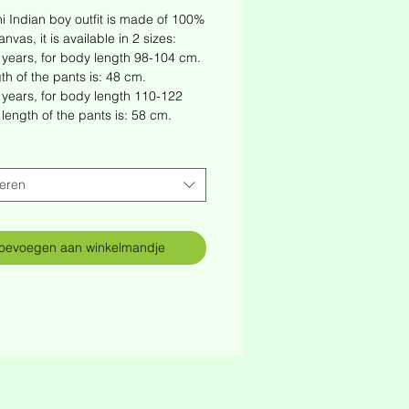
i Indian boy outfit is made of 100%
nvas, it is available in 2 sizes:
 years, for body length 98-104 cm.
th of the pants is: 48 cm.
 years, for body length 110-122
length of the pants is: 58 cm.
teren
oevoegen aan winkelmandje