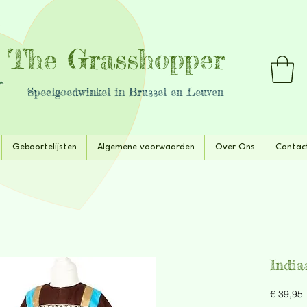
The Grasshopper
Speelgoedwinkel in Brussel en Leuven
Geboortelijsten
Algemene voorwaarden
Over Ons
Contac
India
P
€ 39,95