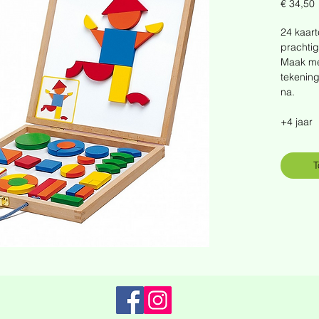
P
€ 34,50
24 kaart
prachtig
Maak me
tekenin
na.
+4 jaar
T