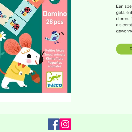
Een spe
getallen
dieren. 
als eers
gewonn
T