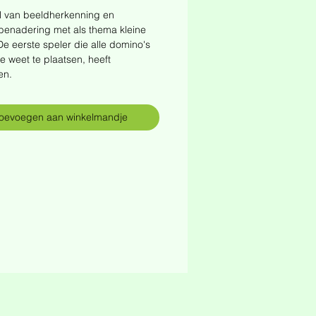
l van beeldherkenning en
benadering met als thema kleine
De eerste speler die alle domino's
te weet te plaatsen, heeft
en.
oevoegen aan winkelmandje