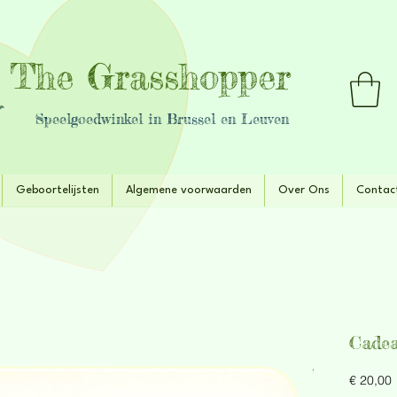
The Grasshopper
Speelgoedwinkel in Brussel en Leuven
Geboortelijsten
Algemene voorwaarden
Over Ons
Contac
Cade
P
€ 20,00