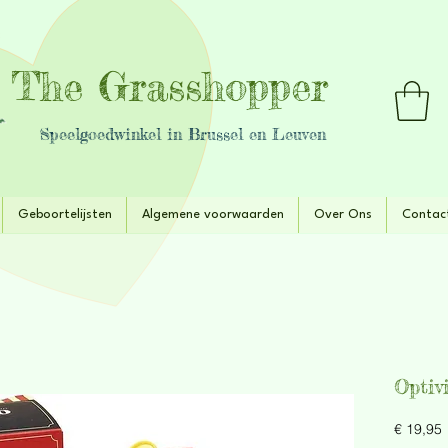
The Grasshopper
Speelgoedwinkel in Brussel en Leuven
Geboortelijsten
Algemene voorwaarden
Over Ons
Contac
Optiv
P
€ 19,95