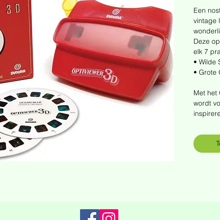
Een nost
vintage 
wonderli
Deze opt
elk 7 pr
• Wilde
• Grote
Met het
wordt v
inspirere
T