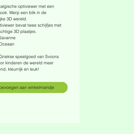
algische optiviewer met een
look. Werp een blik in de
jke 3D wereld.
iviewer bevat twee schijfjes met
achtige 3D plaatjes.
 Savanne
 Oceaan
 Griekse speelgoed van Svoora
oor kinderen de wereld meer
nd, kleurrijk en leuk!
oevoegen aan winkelmandje