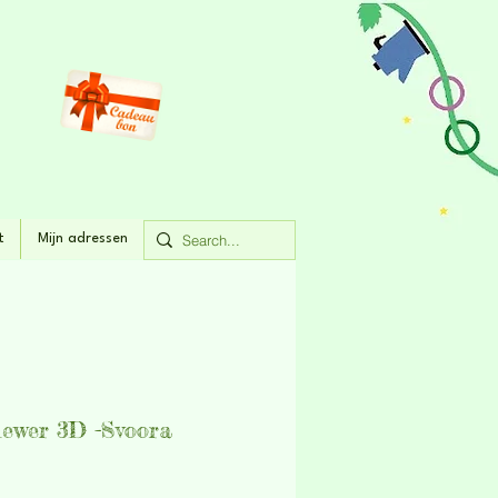
t
Mijn adressen
iewer 3D -Svoora
rijs