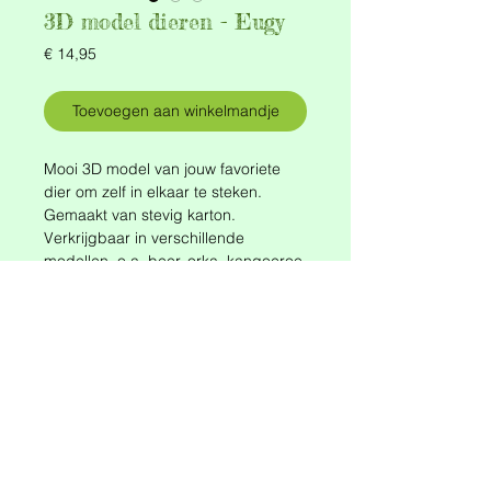
3D model dieren - Eugy
Prijs
€ 14,95
Toevoegen aan winkelmandje
Mooi 3D model van jouw favoriete
dier om zelf in elkaar te steken.
Gemaakt van stevig karton.
Verkrijgbaar in verschillende
modellen, o.a. beer, orka, kangoeroe,
bij, kat, dad, zebra, tijger…
Ben je op zoek naar een specifiek
dier, vraag het ons gerust!!
Vanaf 6 jaar